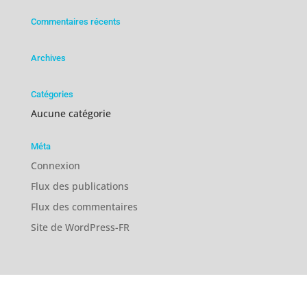
Commentaires récents
Archives
Catégories
Aucune catégorie
Méta
Connexion
Flux des publications
Flux des commentaires
Site de WordPress-FR
Nos agences : Nantes, La Rochelle, Niort
Nos agences : Nantes, La Rochelle, Niort